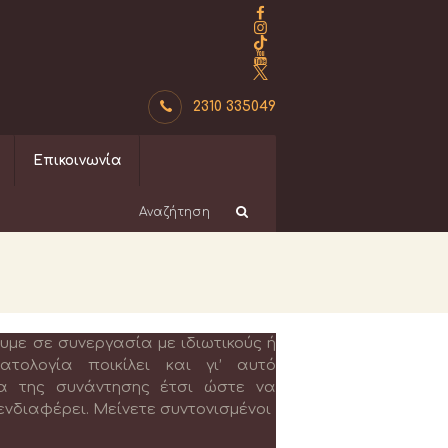
2310 335049
Επικοινωνία
με σε συνεργασία με ιδιωτικούς ή
τολογία ποικίλει και γι’ αυτό
α της συνάντησης έτσι ώστε να
 ενδιαφέρει. Μείνετε συντονισμένοι