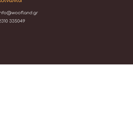
κοινωνία
info@woofland.gr
2310 335049